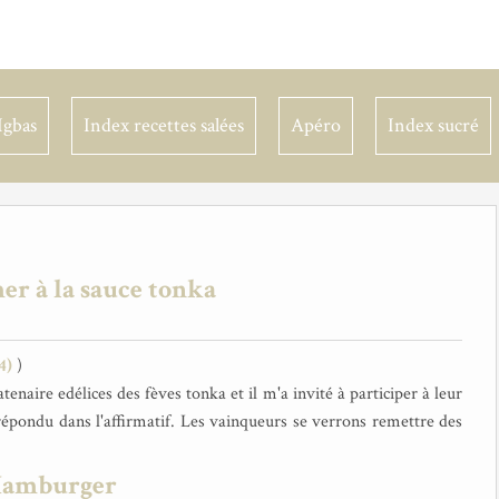
Igbas
Index recettes salées
Apéro
Index sucré
er à la sauce tonka
4)
)
tenaire edélices des fèves tonka et il m'a invité à participer à leur
i répondu dans l'affirmatif. Les vainqueurs se verrons remettre des
amburger