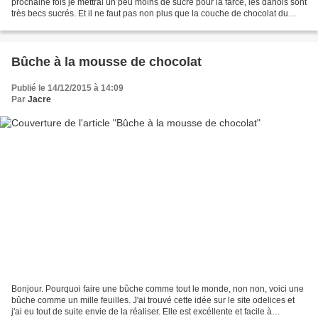
prochaine fois je mettrai un peu moins de sucre pour la farce, les danois sont
très becs sucrés. Et il ne faut pas non plus que la couche de chocolat du
dessus soit trop épaisse.... - 150...
Bûche à la mousse de chocolat
Publié le 14/12/2015 à 14:09
Par
Jacre
Bonjour. Pourquoi faire une bûche comme tout le monde, non non, voici une
bûche comme un mille feuilles. J'ai trouvé cette idée sur le site odelices et
j'ai eu tout de suite envie de la réaliser. Elle est excéllente et facile à