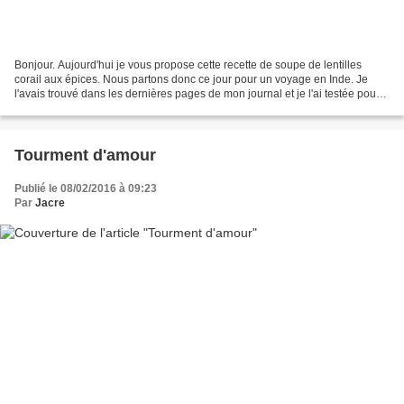
Bonjour. Aujourd'hui je vous propose cette recette de soupe de lentilles
corail aux épices. Nous partons donc ce jour pour un voyage en Inde. Je
l'avais trouvé dans les dernières pages de mon journal et je l'ai testée pour
le jeu de culino versions dont...
Tourment d'amour
Publié le 08/02/2016 à 09:23
Par
Jacre