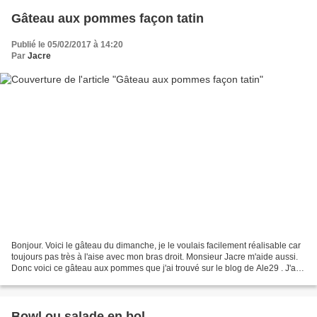
Gâteau aux pommes façon tatin
Publié le 05/02/2017 à 14:20
Par
Jacre
Bonjour. Voici le gâteau du dimanche, je le voulais facilement réalisable car
toujours pas très à l'aise avec mon bras droit. Monsieur Jacre m'aide aussi.
Donc voici ce gâteau aux pommes que j'ai trouvé sur le blog de Ale29 . J'au
utilisé un peu moins...
Bowl ou salade en bol