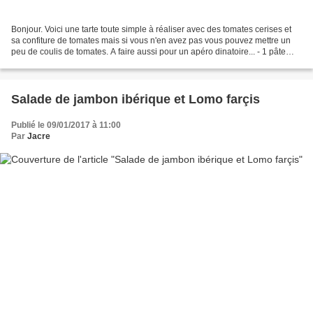
Bonjour. Voici une tarte toute simple à réaliser avec des tomates cerises et
sa confiture de tomates mais si vous n'en avez pas vous pouvez mettre un
peu de coulis de tomates. A faire aussi pour un apéro dinatoire... - 1 pâte
feuilletée - 300 g de tomates...
Salade de jambon ibérique et Lomo farçis
Publié le 09/01/2017 à 11:00
Par
Jacre