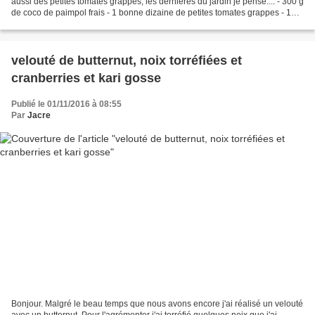
aussi des petites tomates grappes, les dernières du jardin je pense.... - 300 g
de coco de paimpol frais - 1 bonne dizaine de petites tomates grappes - 1
petit oignon rouge -...
velouté de butternut, noix torréfiées et
cranberries et kari gosse
Publié le 01/11/2016 à 08:55
Par
Jacre
Bonjour. Malgré le beau temps que nous avons encore j'ai réalisé un velouté
avec un butternut. Pour l'agrémenter j'ai torréfié quelques noix que j'ai