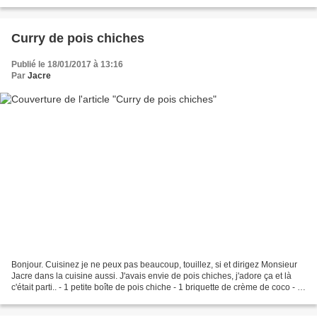
- 2 échalotes...
Curry de pois chiches
Publié le 18/01/2017 à 13:16
Par
Jacre
Bonjour. Cuisinez je ne peux pas beaucoup, touillez, si et dirigez Monsieur
Jacre dans la cuisine aussi. J'avais envie de pois chiches, j'adore ça et là
c'était parti.. - 1 petite boîte de pois chiche - 1 briquette de crème de coco - 1
échalote -1 càc...