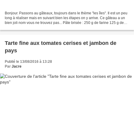
Bonjour. Passons au gâteaux, toujours dans le thème "les îles". Il est un peu
long à réaliser mais en suivant bien les étapes on y arrive. Ce gâteau a un
bien joli nom vous ne trouvez pas... Pâte brisée : 250 g de farine 125 g de
beurre 5 cl d'eau 1 jaune...
Tarte fine aux tomates cerises et jambon de
pays
Publié le 13/08/2016 à 13:28
Par
Jacre