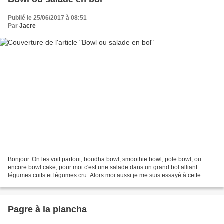
Publié le 25/06/2017 à 08:51
Par
Jacre
Bonjour. On les voit partout, boudha bowl, smoothie bowl, pole bowl, ou
encore bowl cake, pour moi c'est une salade dans un grand bol alliant
légumes cuits et légumes cru. Alors moi aussi je me suis essayé à cette
mode et j'ai ajouté un oeuf un peu coulant......
Pagre à la plancha