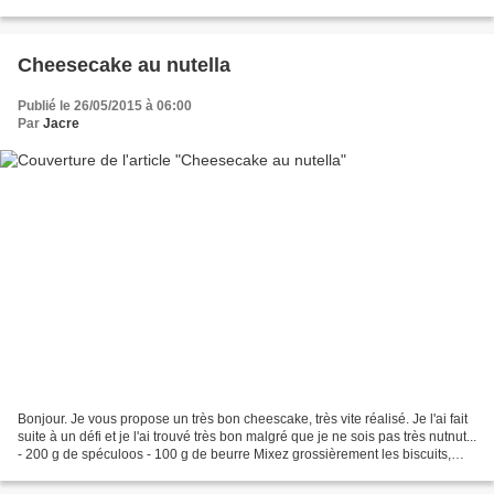
préparer et vite manger...
Cheesecake au nutella
Publié le 26/05/2015 à 06:00
Par
Jacre
Bonjour. Je vous propose un très bon cheescake, très vite réalisé. Je l'ai fait
suite à un défi et je l'ai trouvé très bon malgré que je ne sois pas très nutnut...
- 200 g de spéculoos - 100 g de beurre Mixez grossièrement les biscuits,
faites fondre...