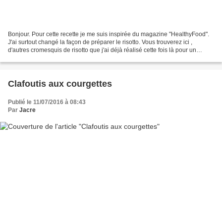
Bonjour. Pour cette recette je me suis inspirée du magazine "HealthyFood".
J'ai surtout changé la façon de préparer le risotto. Vous trouverez ici ,
d'autres cromesquis de risotto que j'ai déjà réalisé cette fois là pour un
apéro. Ici nous les avons mangés...
Clafoutis aux courgettes
Publié le 11/07/2016 à 08:43
Par
Jacre