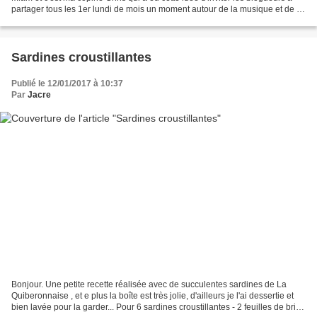
partager tous les 1er lundi de mois un moment autour de la musique et de la
cuisine...Bon si vous n'avez...
Sardines croustillantes
Publié le 12/01/2017 à 10:37
Par
Jacre
Bonjour. Une petite recette réalisée avec de succulentes sardines de La
Quiberonnaise , et e plus la boîte est très jolie, d'ailleurs je l'ai dessertie et
bien lavée pour la garder... Pour 6 sardines croustillantes - 2 feuilles de brick