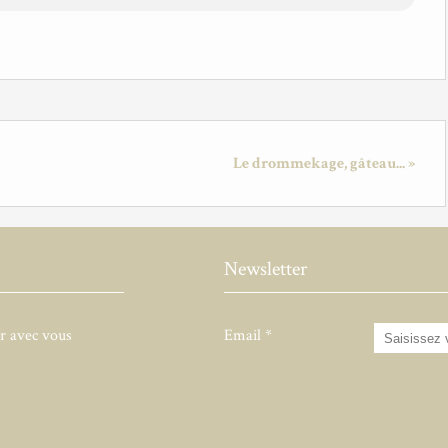
Le drommekage, gâteau... »
Newsletter
er avec vous
Email