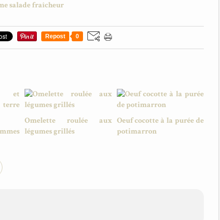
Repost
0
Omelette roulée aux
Oeuf cocotte à la purée de
ommes
légumes grillés
potimarron