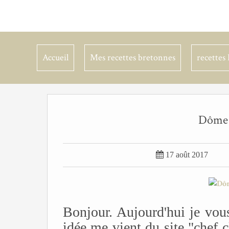
Accueil
Mes recettes bretonnes
recettes 
Dôme s

17 août 2017
Bonjour. Aujourd'hui je vou
idée me vient du site "chef 