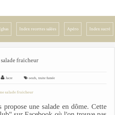
Igbas
Index recettes salées
Apéro
Index sucré
alade fraîcheur


,
Jacre
oeufs
truite fumée
s propose une salade en dôme. Cette
club" sur Facebook où l'on trouve pas