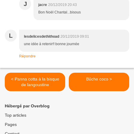
J
jacre
20/12/2019 20:43
Bon Noël Chantal...bisous
L
lesdelicesdethithoad
20/12/2019 09:01
une idée à retenir!! bonne journée
Répondre
< Panna cotta à la bisque
Bûche coco >
de langoustine
Hébergé par Overblog
Top articles
Pages
Contact