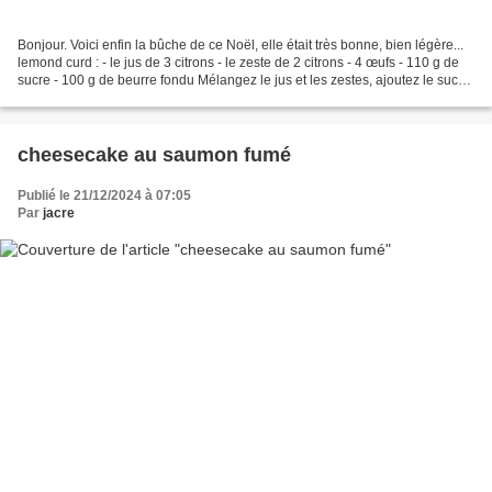
Bonjour. Voici enfin la bûche de ce Noël, elle était très bonne, bien légère...
lemond curd : - le jus de 3 citrons - le zeste de 2 citrons - 4 œufs - 110 g de
sucre - 100 g de beurre fondu Mélangez le jus et les zestes, ajoutez le sucre
et le beurre...
cheesecake au saumon fumé
Publié le 21/12/2024 à 07:05
Par
jacre