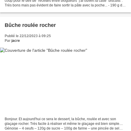
coup pour le défi de "recettes entre blogueurs" j'ai ouvert la case "biscuits".
Très bons mais pas évident de faire sortir la pâte avec la poche... - 190 g de
beurre bien...
Bûche roulée rocher
Publié le 22/12/2023 à 09:25
Par
jacre
Bonjour. Et aujourd'hui ce sera le dessert, la bûche, roulée et avec son
glaçage rocher. Très facile à réaliser et même le glaçage est bien simple....
Génoise – 4 oeufs – 120g de sucre – 100g de farine – une pincée de sel