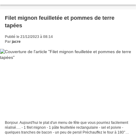
Fouetter les jaunes d’œufs avec...
Filet mignon feuilletée et pommes de terre
tapées
Publié le 21/12/2023 à 08:14
Par
jacre
Bonjour. Aujourd'hui le plat d'un menu de fête que vous pourriez facilement
réalisé..... - 1 filet mignon - 1 pâte feuilletée rectangulaire - sel et poivre -
quelques tranches de bacon - un peu de persil Préchauffez le four à 180°