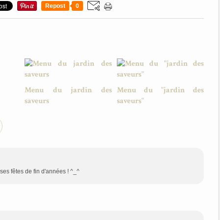
Repost
0
Menu du jardin des
Menu du "jardin des
saveurs
saveurs"
ses fêtes de fin d'années ! ^_^