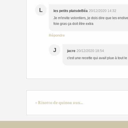
L
les petits platsdeBéa
20/12/2020 14:32
Je m'invite volontiers, je dois dire que les end
foie gras ça doit être extra
Répondre
J
jacre
20/12/2020 18:54
c'est une recette qui avait plue à tout le
« Risotto de quinoa aux...