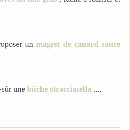
proposer un
magret de canard sauce
n-sûr une
bûche stracciatella
....