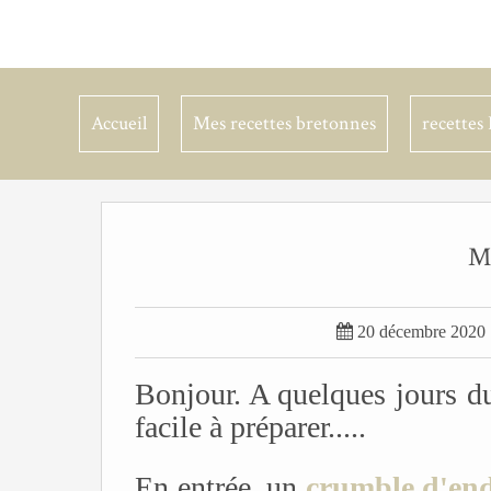
Accueil
Mes recettes bretonnes
recettes 
M

20 décembre 2020
Bonjour. A quelques jours d
facile à préparer.....
En entrée, un
crumble d'end