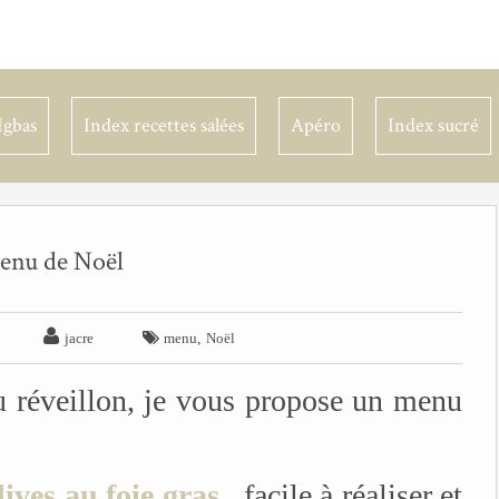
Igbas
Index recettes salées
Apéro
Index sucré
enu de Noël


,
jacre
menu
Noël
u réveillon, je vous propose un menu
ives au foie gras
, facile à réaliser et