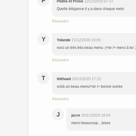
P
Plume et Prose
22/12/2020 07:37
Quelle élégance il y a dans chaque mets
Répondre
Y
Yolande
21/12/2020 10:05
voici un très très beau menu :)<br /> merci à toi 
Répondre
T
thithoad
20/12/2020 17:22
voilà un beau menu!<br /> bonne soirée
Répondre
J
jacre
20/12/2020 18:54
merci beaucoup....bises