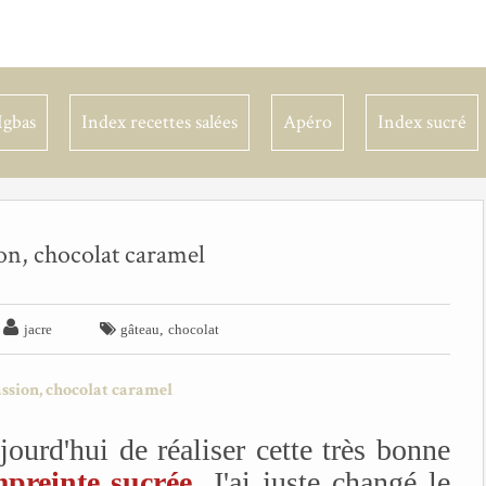
Igbas
Index recettes salées
Apéro
Index sucré
ion, chocolat caramel


,
jacre
gâteau
chocolat
ourd'hui de réaliser cette très bonne
preinte sucrée
. J'ai juste changé le