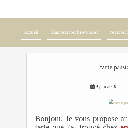
Accueil
Mes recettes bretonnes
recettes 
tarte pass

9 juin 2019
Bonjour. Je vous propose auj
tarte que j'ai trouvé chez
em