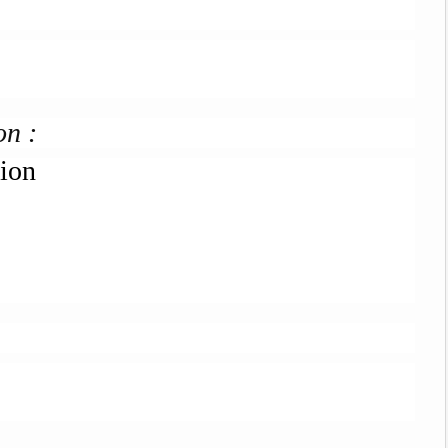
on :
sion