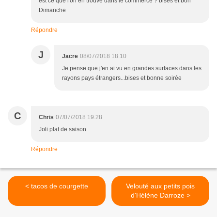
est ce que l'on en trouve dans le commerce ? bises et bon
Dimanche
Répondre
J
Jacre
08/07/2018 18:10
Je pense que j'en ai vu en grandes surfaces dans les
rayons pays étrangers...bises et bonne soirée
C
Chris
07/07/2018 19:28
Joli plat de saison
Répondre
< tacos de courgette
Velouté aux petits pois
d'Hélène Darroze >