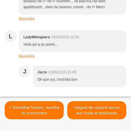
Bonjour,<br /> <br /> Hummm.... ce plat m'a l'air bien
appétissant... plein de saveurs, coloré...<br /> Merci
Répondre
L
LadyMilonguera
20/05/2016 10:50
Voilà qui a du plaire...
Répondre
J
Jacre
20/05/2016 21:08
Oh que oui, c'est très bon
< Smoothie fraises, menthe
magret de canard sauce
et concombre
aux fruits et artichauts
poivrade >