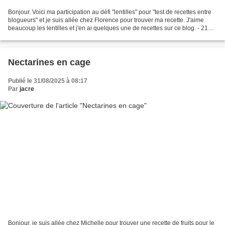
Bonjour. Voici ma participation au défi "lentilles" pour "test de recettes entre
blogueurs" et je suis allée chez Florence pour trouver ma recette. J'aime
beaucoup les lentilles et j'en ai quelques une de recettes sur ce blog. - 210 g
de lentilles - 1/2...
Nectarines en cage
Publié le 31/08/2025 à 08:17
Par
jacre
Bonjour. je suis allée chez Michelle pour trouver une recette de fruits pour le