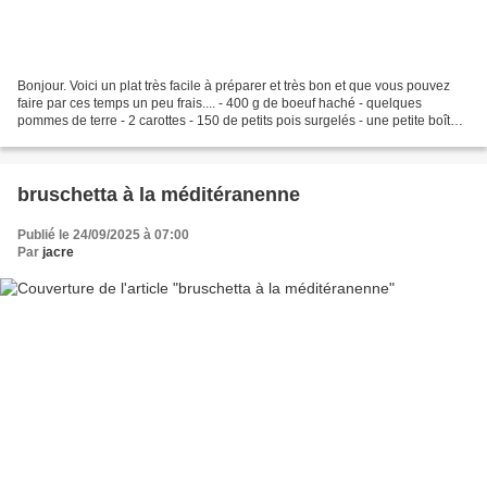
Bonjour. Voici un plat très facile à préparer et très bon et que vous pouvez
faire par ces temps un peu frais.... - 400 g de boeuf haché - quelques
pommes de terre - 2 carottes - 150 de petits pois surgelés - une petite boîte
de maïs - 1 petit oignon...
bruschetta à la méditéranenne
Publié le 24/09/2025 à 07:00
Par
jacre