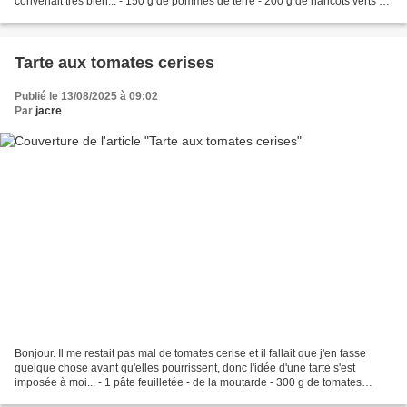
convenait très bien... - 150 g de pommes de terre - 200 g de haricots verts - 1
barquette de lardons...
Tarte aux tomates cerises
Publié le 13/08/2025 à 09:02
Par
jacre
Bonjour. Il me restait pas mal de tomates cerise et il fallait que j'en fasse
quelque chose avant qu'elles pourrissent, donc l'idée d'une tarte s'est
imposée à moi... - 1 pâte feuilletée - de la moutarde - 300 g de tomates
cerise (environ) - de la confiture...