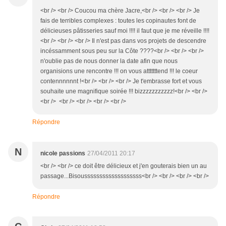
<br /> <br /> Coucou ma chère Jacre,<br /> <br /> <br /> Je
fais de terribles complexes : toutes les copinautes font de
délicieuses pâtisseries sauf moi !!!! il faut que je me réveille !!!!
<br /> <br /> <br /> Il n'est pas dans vos projets de descendre
incéssamment sous peu sur la Côte ????<br /> <br /> <br />
n'oublie pas de nous donner la date afin que nous
organisions une rencontre !!! on vous atttttttend !!! le coeur
contennnnnnt !<br /> <br /> <br /> Je t'embrasse fort et vous
souhaite une magnifique soirée !!! bizzzzzzzzzzz!<br /> <br />
<br /> <br /> <br /> <br /> <br />
Répondre
N
nicole passions
27/04/2011 20:17
<br /> <br /> ce doit être délicieux et j'en gouterais bien un au
passage...Bisousssssssssssssssssss<br /> <br /> <br /> <br />
Répondre