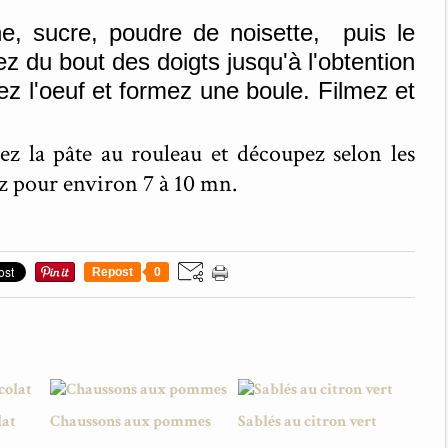
ne, sucre, poudre de noisette, puis le
ez du bout des doigts jusqu'à l'obtention
z l'oeuf et formez une boule. Filmez et
alez la pâte au rouleau et découpez selon les
z pour environ 7 à 10 mn.
Repost
0
lat
Chaussons aux pommes
Sablés au citron vert