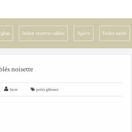
Igbas
Index recettes salées
Apéro
Index sucré
blés noisette


Jacre
petits gâteaux