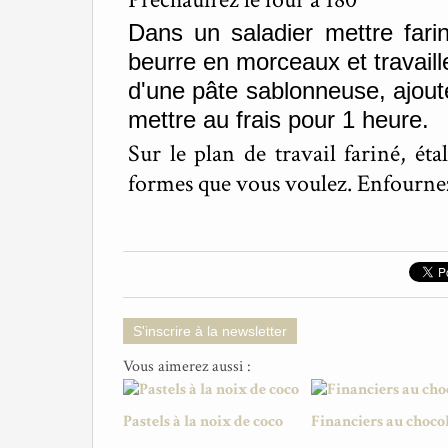
Dans un saladier mettre fari
beurre en morceaux et travaill
d'une pâte sablonneuse, ajoute
mettre au frais pour 1 heure.
Sur le plan de travail fariné, ét
formes que vous voulez. Enfourne
S'inscrire à la newsletter
Vous aimerez aussi :
Pastels à la noix de coco
Financiers au choco