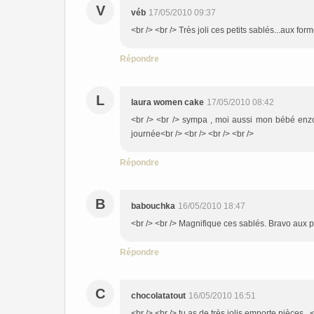
V
véb
17/05/2010 09:37
<br /> <br /> Très joli ces petits sablés...aux for
Répondre
L
laura women cake
17/05/2010 08:42
<br /> <br /> sympa , moi aussi mon bébé enzo 
journée<br /> <br /> <br /> <br />
Répondre
B
babouchka
16/05/2010 18:47
<br /> <br /> Magnifique ces sablés. Bravo aux pet
Répondre
C
chocolatatout
16/05/2010 16:51
<br /> <br /> tu as de très jolis emporte pièces...<