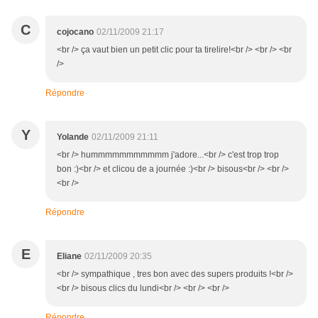
C
cojocano
02/11/2009 21:17
<br /> ça vaut bien un petit clic pour ta tirelire!<br /> <br /> <br
/>
Répondre
Y
Yolande
02/11/2009 21:11
<br /> hummmmmmmmmmm j'adore...<br /> c'est trop trop
bon :)<br /> et clicou de a journée :)<br /> bisous<br /> <br />
<br />
Répondre
E
Eliane
02/11/2009 20:35
<br /> sympathique , tres bon avec des supers produits !<br />
<br /> bisous clics du lundi<br /> <br /> <br />
Répondre