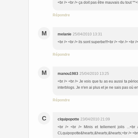
<br /> <br /> ça doit pas être mauvais du tout **<b
Répondre
M
melanie
25/04/2010 13:31
<br /> <br /> ils sont superbe!!!<br /> <br /> <br /
Répondre
M
manou1983
25/04/2010 13:25
<br /> <br /> Je vois que tu as eu aussi ta péri
interblogs. Je n'en ai plus et je ne sais pas où en 
Répondre
C
clquipopotte
23/04/2010 21:09
<br /> <br /> Minis et tellement jolis ...<br
CLquipopotte&hearts;&hearts;&hearts;<br /> <br /