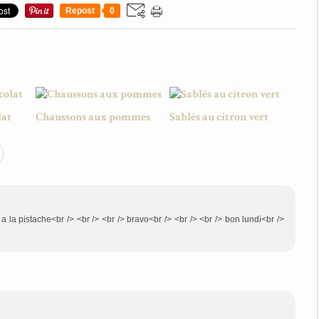
Repost
0
lat
Chaussons aux pommes
Sablés au citron vert
s a la pistache<br /> <br /> <br /> bravo<br /> <br /> <br /> bon lundi<br />