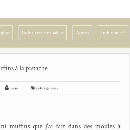
Igbas
Index recettes salées
Apéro
Index sucré
fins à la pistache


Jacre
petits gâteaux
i muffins que j'ai fait dans des moules à