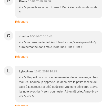
P
Pierre
10/01/2010 16:56
<br /> j'aime bien le carrot cake !! Merci Pierre<br /> <br /> <br
/>
Répondre
C
chacha
10/01/2010 16:43
<br /> ce cake me tente bien il faudra que j'essai quand il n'y
aura personne dans ma cuisine<br /> <br /> <br />
Répondre
L
LylouAnne
10/01/2010 16:29
<br /> Un petit coucou pour te remercier de ton message chez
moi. J'ai beaucoup apprécié. Je découvre ta petite recette de
cake à la carotte, j'ai déjà goût c'est vraiment délicieux. Bravo,
j'ai noté avec<br /> soin pour tester. A bientôt LylouAnne<br />
<br /> <br />