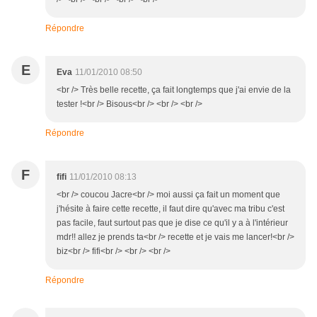
Répondre
E
Eva
11/01/2010 08:50
<br /> Très belle recette, ça fait longtemps que j'ai envie de la
tester !<br /> Bisous<br /> <br /> <br />
Répondre
F
fifi
11/01/2010 08:13
<br /> coucou Jacre<br /> moi aussi ça fait un moment que
j'hésite à faire cette recette, il faut dire qu'avec ma tribu c'est
pas facile, faut surtout pas que je dise ce qu'il y a à l'intérieur
mdr!! allez je prends ta<br /> recette et je vais me lancer!<br />
biz<br /> fifi<br /> <br /> <br />
Répondre