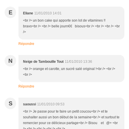
E
Eliane
11/01/2010 14:01
<br /> un bon cake qui apporte son lot de vitamines !!
bravo<br /> <br /> belle journ€€ bisous<br /> <br /> <br /> <br
/>
Répondre
N
Neige de Tambouille Tout
11/01/2010 13:36
<br /> orange et carotte, un sucré salé original !<br /> <br />
<br />
Répondre
S
saoussi
11/01/2010 09:53
<br /> Je passe pour te faire un petit coucou<br /> et te
souhaiter aussi un bon début de la semaine<br /> et surtout te
remercier pour ce délicieux partage<br /> Bisou et @+ <br
/> <br /> <br /> <br /> <br />