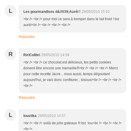
L
Les gourmandises d&#039;Aurél !
29/05/2010 15:10
<br /> <br /> pour moi ce sera à tremper dans le lait froid ! biz
aurél<br /> <br /> <br /> <br />
Répondre
R
RiriColibri
29/05/2010 14:59
<br /> <br /> ce chocolat est délicieux, tes petits cookies
doivent être encore une merveille!!!<br /> <br /> <br /> Merci
pour cette recette Jacre... nous aussi, temps dégoutant
aujourd'hui, je vais donc confiturer... bisous!<br /> <br /> <br />
<br />
Répondre
L
loustika
29/05/2010 14:57
<br /> <br /> voilà de jolis gateaux !!! biz lou<br /> <br /> <br />
<br />