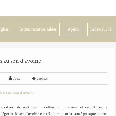
Igbas
Index recettes salées
Apéro
Index sucré
s au son d'avoine


Jacre
cookies
cookies, ils sont bien moelleux à l'intérieur et croustillant à
en léger et le son d'avoine est très bon pour la santé puisque source