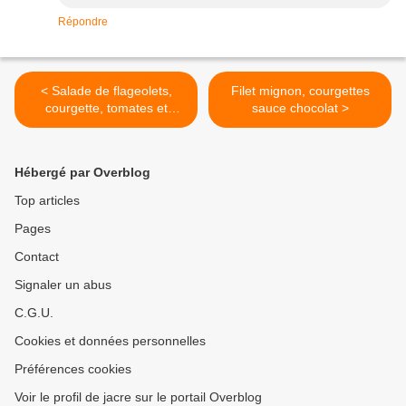
Répondre
< Salade de flageolets,
Filet mignon, courgettes
courgette, tomates et
sauce chocolat >
vinaigre balsamique
Hébergé par Overblog
Top articles
Pages
Contact
Signaler un abus
C.G.U.
Cookies et données personnelles
Préférences cookies
Voir le profil de jacre sur le portail Overblog