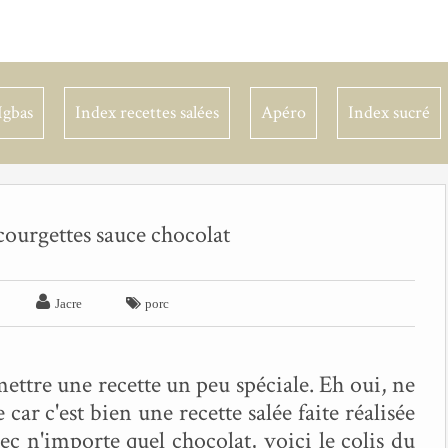
Igbas
Index recettes salées
Apéro
Index sucré
courgettes sauce chocolat


Jacre
porc
ettre une recette un peu spéciale. Eh oui, ne
 car c'est bien une recette salée faite réalisée
ec n'importe quel chocolat, voici le colis du