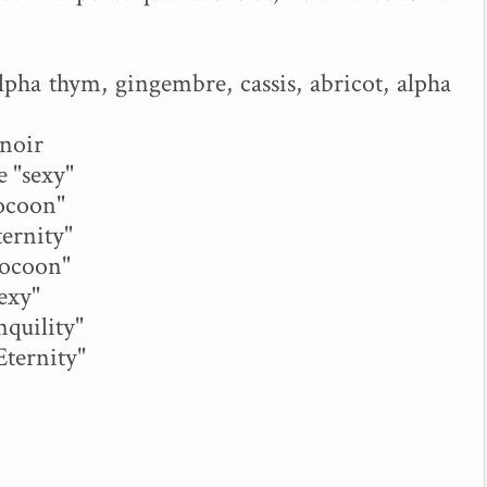
alpha thym, gingembre, cassis, abricot, alpha
 noir
e "sexy"
Cocoon"
ternity"
"cocoon"
exy"
nquility"
Eternity"