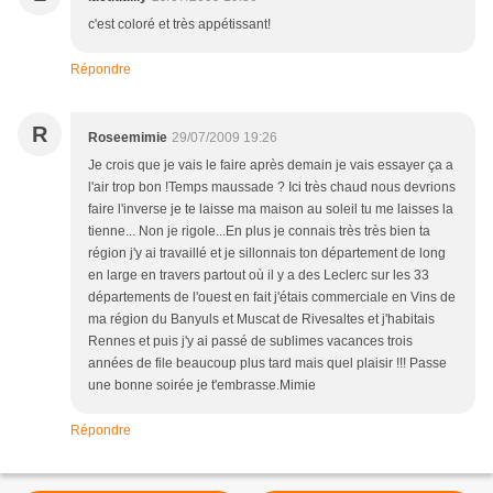
c'est coloré et très appétissant!
Répondre
R
Roseemimie
29/07/2009 19:26
Je crois que je vais le faire après demain je vais essayer ça a
l'air trop bon !Temps maussade ? Ici très chaud nous devrions
faire l'inverse je te laisse ma maison au soleil tu me laisses la
tienne... Non je rigole...En plus je connais très très bien ta
région j'y ai travaillé et je sillonnais ton département de long
en large en travers partout où il y a des Leclerc sur les 33
départements de l'ouest en fait j'étais commerciale en Vins de
ma région du Banyuls et Muscat de Rivesaltes et j'habitais
Rennes et puis j'y ai passé de sublimes vacances trois
années de file beaucoup plus tard mais quel plaisir !!! Passe
une bonne soirée je t'embrasse.Mimie
Répondre