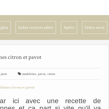
Igbas
Index recettes salées
Apéro
Index sucré
es citron et pavot


,
,
jacre
madeleine
pavot
citron
par ici avec une recette de
nnes et ça part si vite qu'il va