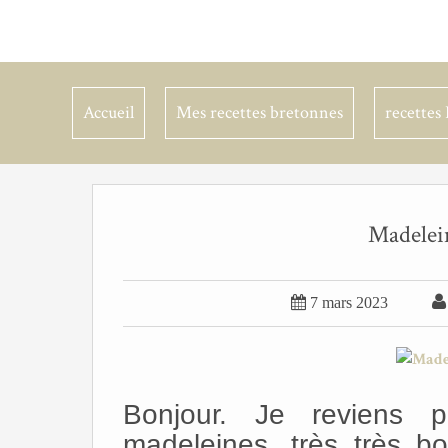
Accueil
Mes recettes bretonnes
recettes 
Madelein

7 mars 2023
Bonjour. Je reviens 
madeleines, très très bo