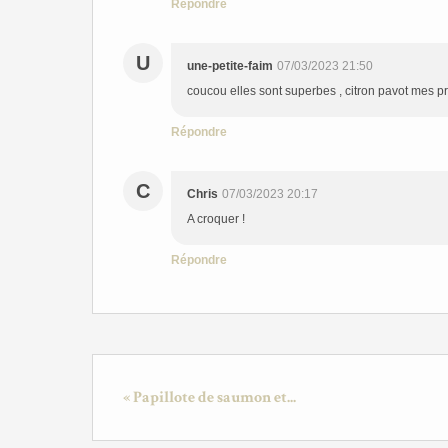
Répondre
U
une-petite-faim
07/03/2023 21:50
coucou elles sont superbes , citron pavot mes p
Répondre
C
Chris
07/03/2023 20:17
A croquer !
Répondre
« Papillote de saumon et...