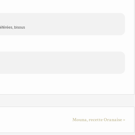
référées, bisous
Mouna, recette Oranaise »