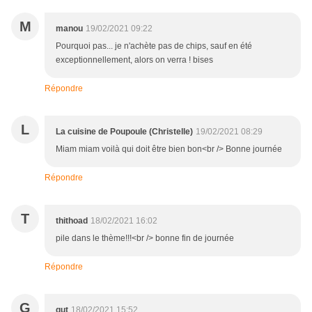
M
manou
19/02/2021 09:22
Pourquoi pas... je n'achète pas de chips, sauf en été
exceptionnellement, alors on verra ! bises
Répondre
L
La cuisine de Poupoule (Christelle)
19/02/2021 08:29
Miam miam voilà qui doit être bien bon<br /> Bonne journée
Répondre
T
thithoad
18/02/2021 16:02
pile dans le thème!!!<br /> bonne fin de journée
Répondre
G
gut
18/02/2021 15:52