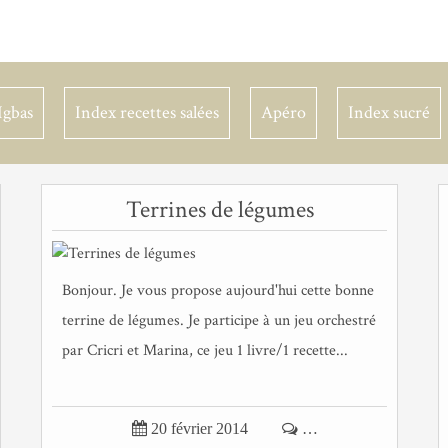
Igbas
Index recettes salées
Apéro
Index sucré
Terrines de légumes
Bonjour. Je vous propose aujourd'hui cette bonne
terrine de légumes. Je participe à un jeu orchestré
par Cricri et Marina, ce jeu 1 livre/1 recette...

20 février 2014

…