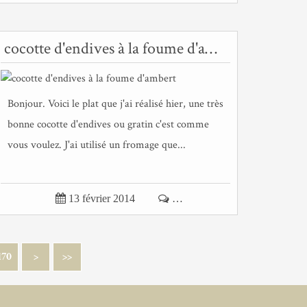
cocotte d'endives à la foume d'ambert
Bonjour. Voici le plat que j'ai réalisé hier, une très
bonne cocotte d'endives ou gratin c'est comme
vous voulez. J'ai utilisé un fromage que...

13 février 2014

…
200
300
180
190
170
>
>>