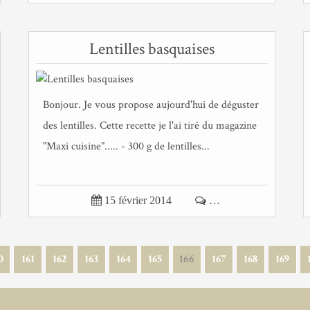
Lentilles basquaises
Bonjour. Je vous propose aujourd'hui de déguster
des lentilles. Cette recette je l'ai tiré du magazine
"Maxi cuisine"..... - 300 g de lentilles...

15 février 2014

…
0
0
0
0
0
0
0
161
162
163
164
165
166
167
168
169