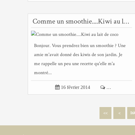
Comme un smoothie....Kiwi au lait de coco
Bonjour. Vous prendrez bien un smoothie ? Une
amie m'avait donné des kiwis de son jardin. Je
me rappelle un peu une recette qu'elle m'a
montré...

16 février 2014

…
10
14
12
13
15
11
<<
<
16