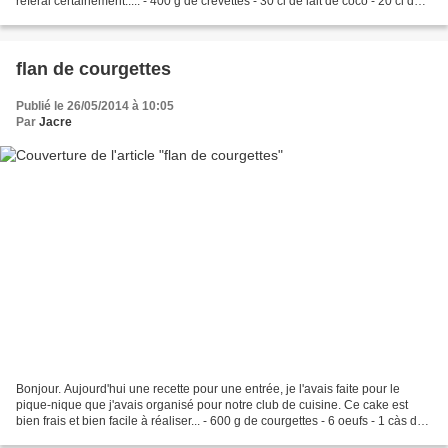
referai certainement..... - 400 g de crevettes - 30 cl de lait de coco - 20 cl de
crème - 2 carottes -...
flan de courgettes
Publié le 26/05/2014 à 10:05
Par
Jacre
Bonjour. Aujourd'hui une recette pour une entrée, je l'avais faite pour le
pique-nique que j'avais organisé pour notre club de cuisine. Ce cake est
bien frais et bien facile à réaliser... - 600 g de courgettes - 6 oeufs - 1 càs de
maïzéna - 1 càs d'huile...