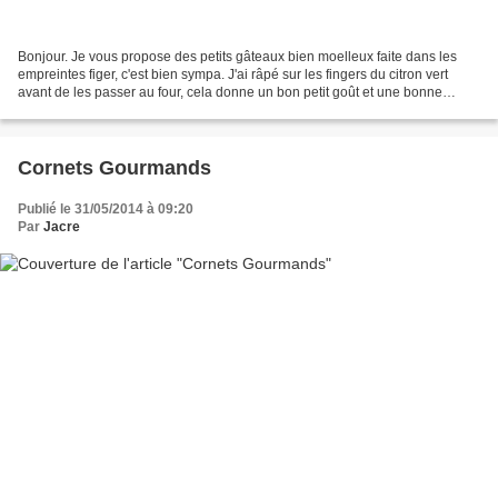
Bonjour. Je vous propose des petits gâteaux bien moelleux faite dans les
empreintes figer, c'est bien sympa. J'ai râpé sur les fingers du citron vert
avant de les passer au four, cela donne un bon petit goût et une bonne
odeur quand ils cuisent.... -...
Cornets Gourmands
Publié le 31/05/2014 à 09:20
Par
Jacre