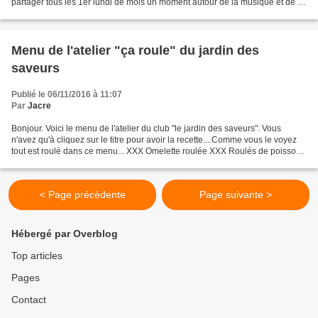
partager tous les 1er lundi de mois un moment autour de la musique et de la
cuisine...Bon si vous n'avez...
Menu de l'atelier "ça roule" du jardin des
saveurs
Publié le 06/11/2016 à 11:07
Par
Jacre
Bonjour. Voici le menu de l'atelier du club "le jardin des saveurs". Vous
n'avez qu'à cliquez sur le titre pour avoir la recette....Comme vous le voyez
tout est roulé dans ce menu... XXX Omelette roulée XXX Roulés de poisson
XXX Shorthbread roulé
< Page précédente
Page suivante >
Hébergé par Overblog
Top articles
Pages
Contact