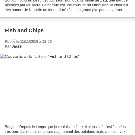
Bonjour. Voici un beau petit poisson, bon quand même de 2 kg, une barbue
pêchées par Mr Jacre. La barbue est une cousine du turbot dont la chair est
très bonne. Je l'ai cuite au four et il m'a fallu un grand plat pour la laisser
entière. En accompagnement...
Fish and Chips
Publié le 11/11/2016 à 12:00
Par
Jacre
Bonjour. Depuis le temps que je voulais en faire et bien voilà c'est fait, c'est
très bon. J'ai réalisé en accompagnement des potatoes mais vous pouvez