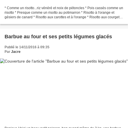
* Comme un risotto...riz vénéré et noix de pétoncles * Pois cassés comme un
risotto * Presque comme un risotto au potimarron * Risotto à l'orange et
gésiers de canard * Risotto aux carottes et à l'orange * Risotto aux courgette
* Risotto aux crevettes...
Barbue au four et ses petits légumes glacés
Publié le 14/11/2016 à 09:35
Par
Jacre