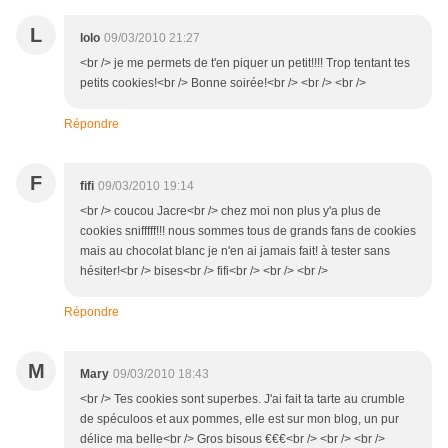
L
lolo
09/03/2010 21:27
<br /> je me permets de t'en piquer un petit!!!! Trop tentant tes
petits cookies!<br /> Bonne soirée!<br /> <br /> <br />
Répondre
F
fifi
09/03/2010 19:14
<br /> coucou Jacre<br /> chez moi non plus y'a plus de
cookies snifffff!!! nous sommes tous de grands fans de cookies
mais au chocolat blanc je n'en ai jamais fait! à tester sans
hésiter!<br /> bises<br /> fifi<br /> <br /> <br />
Répondre
M
Mary
09/03/2010 18:43
<br /> Tes cookies sont superbes. J'ai fait ta tarte au crumble
de spéculoos et aux pommes, elle est sur mon blog, un pur
délice ma belle<br /> Gros bisous €€€<br /> <br /> <br />