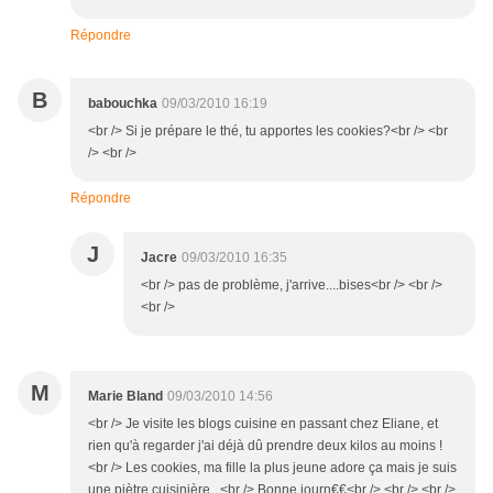
Répondre
B
babouchka
09/03/2010 16:19
<br /> Si je prépare le thé, tu apportes les cookies?<br /> <br
/> <br />
Répondre
J
Jacre
09/03/2010 16:35
<br /> pas de problème, j'arrive....bises<br /> <br />
<br />
M
Marie Bland
09/03/2010 14:56
<br /> Je visite les blogs cuisine en passant chez Eliane, et
rien qu'à regarder j'ai déjà dû prendre deux kilos au moins !
<br /> Les cookies, ma fille la plus jeune adore ça mais je suis
une piètre cuisinière...<br /> Bonne journ€€<br /> <br /> <br />