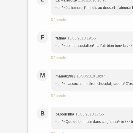
La Marmotte
15/03/2010 20:16
<br /> Justement, j'en suis au dessert...j'aimerai 
Répondre
F
fatima
15/03/2010 19:55
<br /> belle association! il a l'air bien bon<br /> <
Répondre
M
manou1983
15/03/2010 18:07
<br /> L'association citron chocolat, j'adore! C'est
Répondre
B
babouchka
15/03/2010 17:55
<br /> Que du bonheur dans ce gâteau!<br /> <br