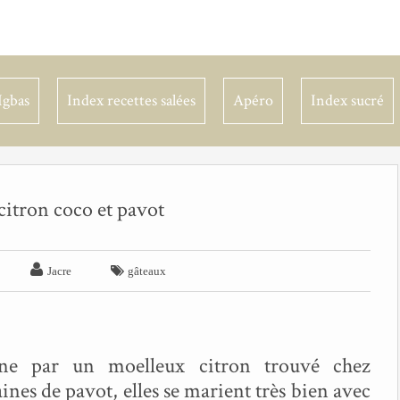
Igbas
Index recettes salées
Apéro
Index sucré
citron coco et pavot


Jacre
gâteaux
ine par un moelleux citron trouvé chez
raines de pavot, elles se marient très bien avec