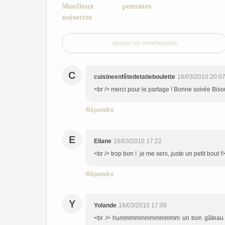
Moelleux pommes
noisettes
Ajouter un commentaire
C
cuisineenfêtedetatieboulette
16/03/2010 20:0
<br /> merci pour le partage ! Bonne soirée Biso
Répondre
E
Eliane
16/03/2010 17:22
<br /> trop bon ! je me sers, juste un petit bout !!
Répondre
Y
Yolande
16/03/2010 17:09
<br /> hummmmmmmmmmmm un bon gâteau comme j