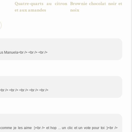
Quatre-quarts au citron
Brownie chocolat noir et
et aux amandes
noix
7
us Manuela<br /> <br /> <br />
<br /> <br /> <br /> <br /> <br />
e les aime :)<br /> et hop ... un clic et un vote pour toi :)<br />