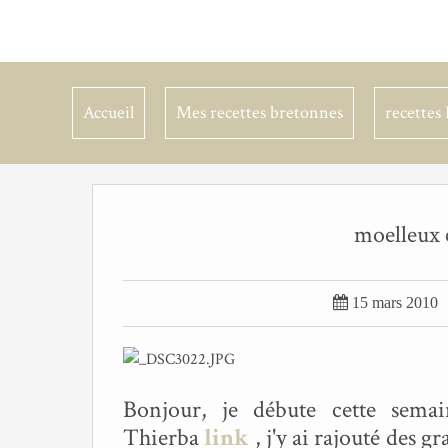
Accueil
Mes recettes bretonnes
recettes 
moelleux 

15 mars 2010
Bonjour, je débute cette sema
Thierba
link
, j'y ai rajouté des g