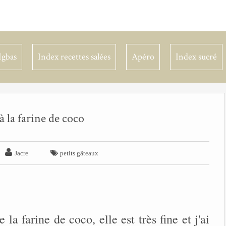
Igbas
Index recettes salées
Apéro
Index sucré
à la farine de coco


Jacre
petits gâteaux
 la farine de coco, elle est très fine et j'ai