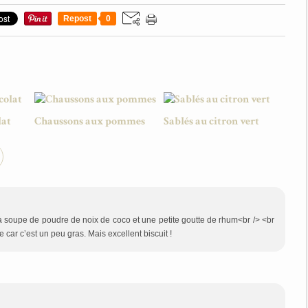
Repost
0
lat
Chaussons aux pommes
Sablés au citron vert
c à soupe de poudre de noix de coco et une petite goutte de rhum<br /> <br
car c’est un peu gras. Mais excellent biscuit !