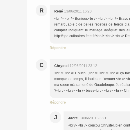
R
René
13/06/2011 16:20
<br /> <br /> Bonjour,<br /> <br /> <br /> Bravo 
remarquable : de belles recettes de terroir cl
complet indiquant le mariage adéquat des alim
http://spe.culinaires.free.fr/<br /> <br /> <br /> R
Répondre
C
Chrystel
12/06/2011 23:12
<br /> <br /> Coucou,<br /> <br /> <br /> ça fa
manque de temps, il faut bien l'avouer.<br /> <br
ma soeur m'a ramené de Guadeloupe. Je réaliserai
?<br /> <br /> <br /> bises<br /> <br /> <br /> Chr
Répondre
J
Jacre
13/06/2011 23:21
<br /> <br /> coucou Chrystel, bien cont