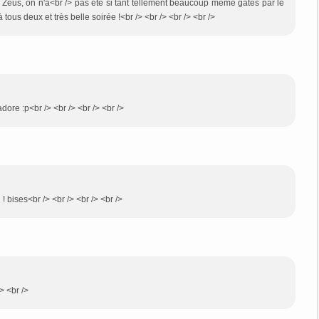
r, par Zeus, on n'a<br /> pas été si tant tellement beaucoup même gâtés par le
s à tous deux et très belle soirée !<br /> <br /> <br /> <br />
adore :p<br /> <br /> <br /> <br />
 bises<br /> <br /> <br /> <br />
/> <br />