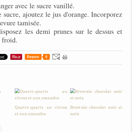
nger avec le sucre vanillé.
 sucre, ajoutez le jus d'orange. Incorporez
 levure tamisée.
isposez les demi prunes sur le dessus et
froid.
Repost
0
Quatre-quarts au citron
Brownie chocolat noir et
et aux amandes
noix