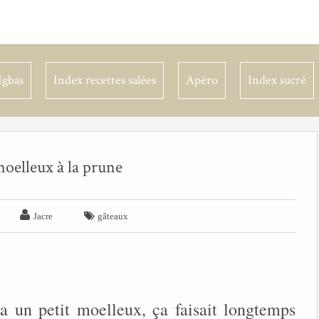
Igbas
Index recettes salées
Apéro
Index sucré
oelleux à la prune


Jacre
gâteaux
a un petit moelleux, ça faisait longtemps