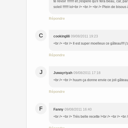
te revoir !!!!!!!! et j'espère qu'il fera beau, ca
soleil !!!!!!! lol<br /> <br /> <br /> Plein de bisou
Répondre
C
cookinglili
09/08/2011 19:23
<br /> <br /> Il est super moelleux ce gâteau!!!! j'
Répondre
J
Juwayriyah
09/08/2011 17:18
<br /> <br /> huum ça donne envie ce joli gâteau !
Répondre
F
Fanny
09/08/2011 16:40
<br /> <br /> Très belle recette !<br /> <br /> <br 