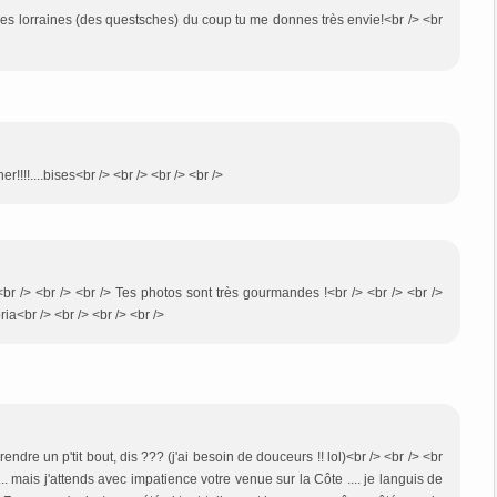
unes lorraines (des questsches) du coup tu me donnes très envie!<br /> <br
r!!!!....bises<br /> <br /> <br /> <br />
<br /> <br /> <br /> Tes photos sont très gourmandes !<br /> <br /> <br />
a<br /> <br /> <br /> <br />
endre un p'tit bout, dis ??? (j'ai besoin de douceurs !! lol)<br /> <br /> <br
... mais j'attends avec impatience votre venue sur la Côte .... je languis de