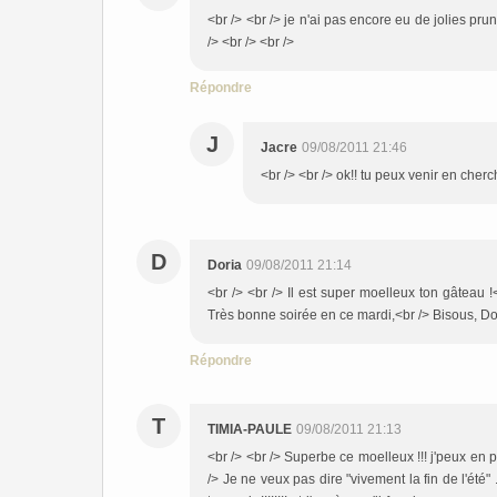
<br /> <br /> je n'ai pas encore eu de jolies pr
/> <br /> <br />
Répondre
J
Jacre
09/08/2011 21:46
<br /> <br /> ok!! tu peux venir en cherche
D
Doria
09/08/2011 21:14
<br /> <br /> Il est super moelleux ton gâteau !
Très bonne soirée en ce mardi,<br /> Bisous, Dori
Répondre
T
TIMIA-PAULE
09/08/2011 21:13
<br /> <br /> Superbe ce moelleux !!! j'peux en pr
/> Je ne veux pas dire "vivement la fin de l'été" 