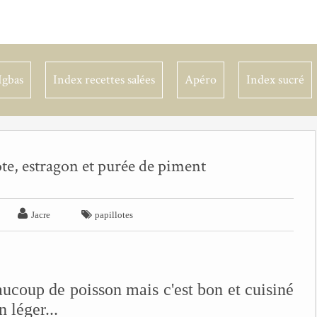
Igbas
Index recettes salées
Apéro
Index sucré
ote, estragon et purée de piment


Jacre
papillotes
eaucoup de poisson mais c'est bon et cuisiné
 léger...