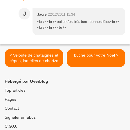
J
Jacre
22/12/2011 11:34
<br /> <br /> oui et c'est très bon...bonnes fêtes<br />
<br /> <br /> <br />
< Velouté de châtaignes et
bûche pour votre Noël >
cèpes, lamelles de chorizo
Hébergé par Overblog
Top articles
Pages
Contact
Signaler un abus
C.G.U.