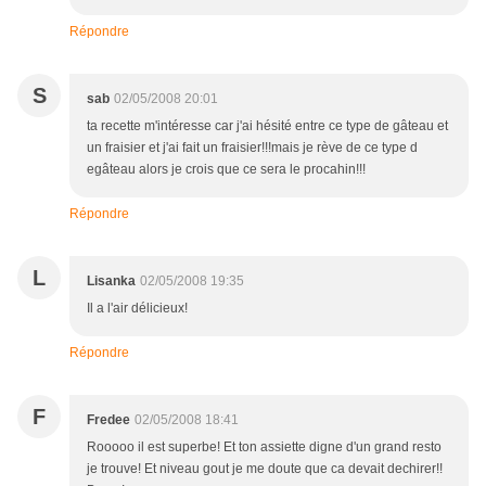
Répondre
S
sab
02/05/2008 20:01
ta recette m'intéresse car j'ai hésité entre ce type de gâteau et
un fraisier et j'ai fait un fraisier!!!mais je rève de ce type d
egâteau alors je crois que ce sera le procahin!!!
Répondre
L
Lisanka
02/05/2008 19:35
Il a l'air délicieux!
Répondre
F
Fredee
02/05/2008 18:41
Rooooo il est superbe! Et ton assiette digne d'un grand resto
je trouve! Et niveau gout je me doute que ca devait dechirer!!