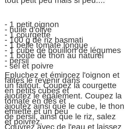
tout petit peu mais si peu....
- 1 petit oignon
- huile d'olive
- 1 courgette
- 100 g de riz basmati
- 1 belle tomate longue
- 1 cube de bouillon de légumes
- 1 boîte de thon au naturel
- persil
- sel et poivre
Epluchez et émincez l'oignon et
faites le revenir dans
un faitout. Coupez la courgette
en petits cubes et
ajoutez le également. Coupez la
tomate en dés et
ajoutez ainsi que le cube, le thon
émietté et un peu
de persil, ainsi que le riz, salez
et poivrez.
Couvrez avec de l'eau et laissez