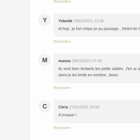
Répondre
Y
Yolande
28/01/2021 13:38
et hop.. je t'en chipe un au passage... hihihi<br
Répondre
M
manou
28/01/2021 07:46
Ils sont bien tentants tes petits sablés. J'en 
alors je les limite en nombre...bises
Répondre
C
Chris
27/01/2021 20:50
A croquer !
Répondre