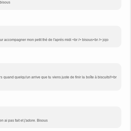
 bisous
our accompagner mon petit thé de l'aprés midi <br /> bisous<br /> jojo
s quand quelqu'un arrive que tu viens juste de finir la boîte à biscuits!!<br
n ai pas fait et j'adore. Bisous