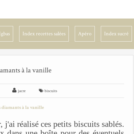
Igbas
Index recettes salées
Apéro
Index sucré
amants à la vanille


jacre
biscuits
j'ai réalisé ces petits biscuits sablés.
ux dans une boîte pour des éventuels