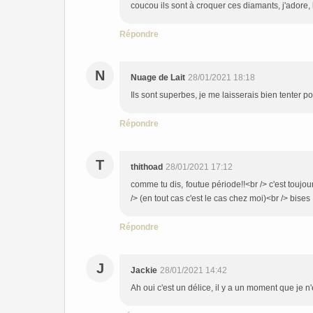
coucou ils sont à croquer ces diamants, j'adore,
Répondre
N
Nuage de Lait
28/01/2021 18:18
Ils sont superbes, je me laisserais bien tenter p
Répondre
T
thithoad
28/01/2021 17:12
comme tu dis, foutue période!!<br /> c'est toujour
/> (en tout cas c'est le cas chez moi)<br /> bises
Répondre
J
Jackie
28/01/2021 14:42
Ah oui c'est un délice, il y a un moment que je n'e