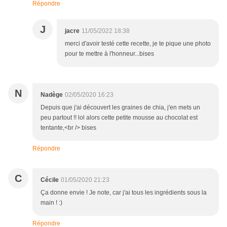
Répondre
J
jacre
11/05/2022 18:38
merci d'avoir testé cette recette, je te pique une photo
pour te mettre à l'honneur...bises
N
Nadège
02/05/2020 16:23
Depuis que j'ai découvert les graines de chia, j'en mets un
peu partout !! lol alors cette petite mousse au chocolat est
tentante,<br /> bises
Répondre
C
Cécile
01/05/2020 21:23
Ça donne envie ! Je note, car j'ai tous les ingrédients sous la
main ! :)
Répondre