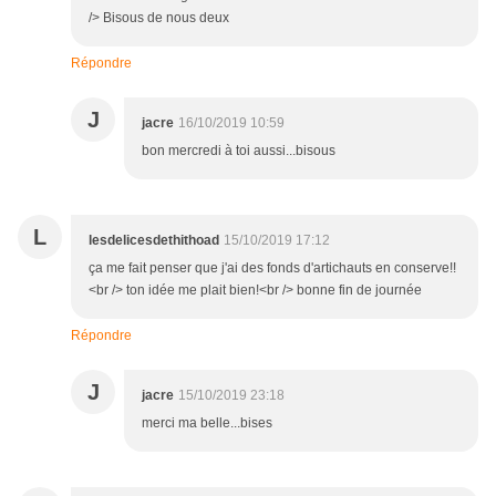
/> Bisous de nous deux
Répondre
J
jacre
16/10/2019 10:59
bon mercredi à toi aussi...bisous
L
lesdelicesdethithoad
15/10/2019 17:12
ça me fait penser que j'ai des fonds d'artichauts en conserve!!
<br /> ton idée me plait bien!<br /> bonne fin de journée
Répondre
J
jacre
15/10/2019 23:18
merci ma belle...bises