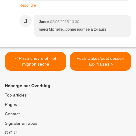
Répondre
J
Jacre
02/06/2015 13:30
merci Michelle...bonne journée à toi aussi
< Pizza chèvre et filet
Push Cakes/petit dessert
mignon séché
aux fraises >
Hébergé par Overblog
Top articles
Pages
Contact
Signaler un abus
C.G.U.