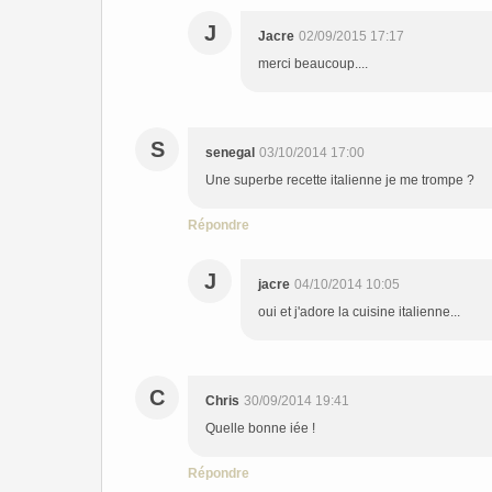
J
Jacre
02/09/2015 17:17
merci beaucoup....
S
senegal
03/10/2014 17:00
Une superbe recette italienne je me trompe ?
Répondre
J
jacre
04/10/2014 10:05
oui et j'adore la cuisine italienne...
C
Chris
30/09/2014 19:41
Quelle bonne iée !
Répondre