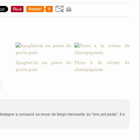
Repost
0
Spaghettis au pesto de
Pâtes à la crème de
petits pois
champignons
Bretagne a consacré sa revue de blogs mensuelle au "one pot pasta". Il a