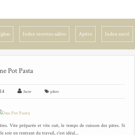
Igbas
Index recettes salées
Apéro
Index sucré
ne Pot Pasta

14

Jacre
pâtes
tes. Vite préparée et vite cuit, le temps de cuisson des pâtes. Si
e soir en rentrant du travail, c'est idéal...