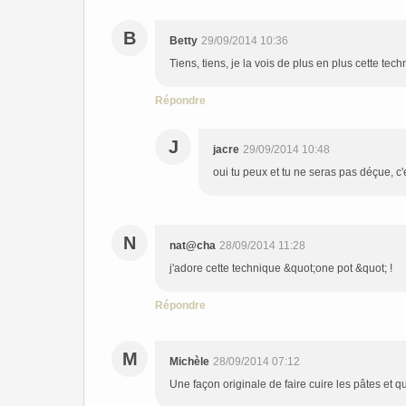
B
Betty
29/09/2014 10:36
Tiens, tiens, je la vois de plus en plus cette techn
Répondre
J
jacre
29/09/2014 10:48
oui tu peux et tu ne seras pas déçue, c'e
N
nat@cha
28/09/2014 11:28
j'adore cette technique &quot;one pot &quot; !
Répondre
M
Michèle
28/09/2014 07:12
Une façon originale de faire cuire les pâtes et q