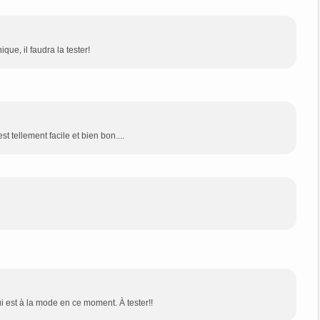
ique, il faudra la tester!
st tellement facile et bien bon....
ui est à la mode en ce moment. À tester!!