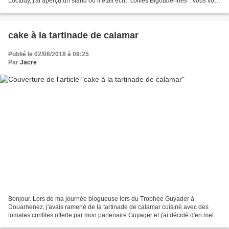
Loctudy, j'ai aperçu un stand où il était écrit "coiffes Bigoudènnes". Vous vous
dites mais pourquoi...
cake à la tartinade de calamar
Publié le 02/06/2018 à 09:25
Par
Jacre
Bonjour. Lors de ma journée blogueuse lors du Trophée Guyader à
Douarnenez, j'avais ramené de la tartinade de calamar cuisiné avec des
tomates confites offerte par mon partenaire Guyager et j'ai décidé d'en mettre
dans un cake que vous pouvez déguster...