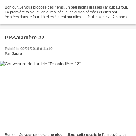
Bonjour. Je vous propose des nems, un peu moins grasses car cuit au four.
La première fois que j'en ai réalisée je les ai trop sérrées et elles ont
éclatées dans le four. Là elles étaient parfaites.... - feuilles de riz - 2 blancs
de poulet - 1 carotte...
Pissaladière #2
Publié le 09/06/2018 à 11:10
Par
Jacre
Bonjour. Je vous propose une pissaladière, cette recette je l'ai trouvé chez