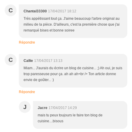
C
Chantal33300
17/04/2017 18:12
Très appétissant tout ça. J'aime beaucoup l'arbre original au
milieu de la pièce. D'ailleurs, c'est la première chose que j'ai
remarqué bises et bonne soiree
Répondre
C
Callie
17/04/2017 13:13
Miam... J'aurais du écrire un blog de cuisine... ;) Ah oui, je suis
trop paresseuse pour ça. ah ah ah<br /> Ton article donne
envie de goûter... :)
Répondre
J
Jacre
17/04/2017 14:29
mais tu peux toujours le faire ton blog de
cuisine....bisous