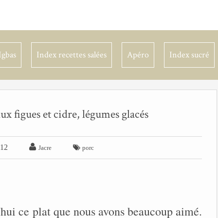
Igbas
Index recettes salées
Apéro
Index sucré
x figues et cidre, légumes glacés

012

Jacre
porc
'hui ce plat que nous avons beaucoup aimé.