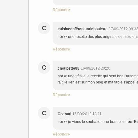
Répondre
C
cuisineenfêtedetatieboulette
17/09/2012 09:3
<br /> une recette des plus originales et très te
Répondre
C
choupette88
16/09/2012 20:20
<br /> une très jolie recette qui sent bon l'automn
fait, le lien est sur mon blog et ma table s'appel
Répondre
C
Chantal
16/09/2012 18:11
<br /> je viens te souhaiter une bonne soirée. B
Répondre