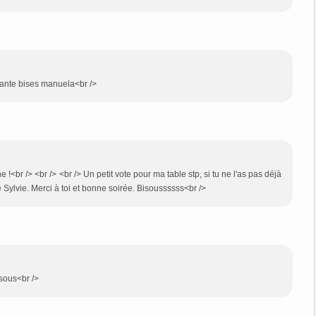
3
ntante bises manuela<br />
e !<br /> <br /> <br /> Un petit vote pour ma table stp, si tu ne l'as pas déjà
le Sylvie. Merci à toi et bonne soirée. Bisoussssss<br />
isous<br />