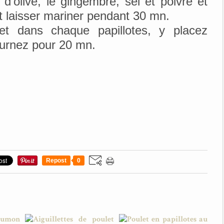
e d'olive, le gingembre, sel et poivre et
t laisser mariner pendant 30 mn.
et dans chaque papillotes, y placez
ournez pour 20 mn.
Repost
0