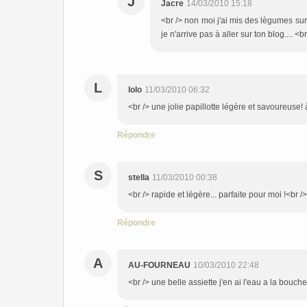
J
Jacre
14/03/2010 15:18
<br /> non moi j'ai mis des lègumes surg
je n'arrive pas à aller sur ton blog.... <br
L
lolo
11/03/2010 06:32
<br /> une jolie papillotte légère et savoureuse! 
Répondre
S
stella
11/03/2010 00:38
<br /> rapide et légère... parfaite pour moi !<br />
Répondre
A
AU-FOURNEAU
10/03/2010 22:48
<br /> une belle assiette j'en ai l'eau a la bouc