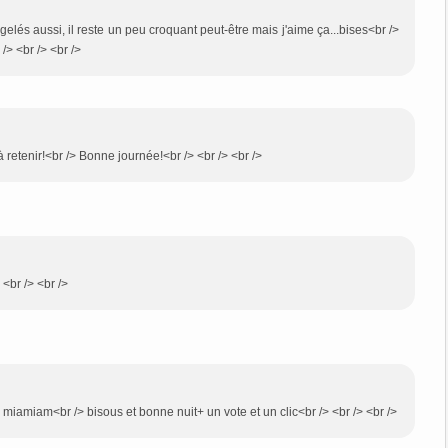
elés aussi, il reste un peu croquant peut-être mais j'aime ça...bises<br />
 /> <br /> <br />
à retenir!<br /> Bonne journée!<br /> <br /> <br />
 <br /> <br />
he miamiam<br /> bisous et bonne nuit+ un vote et un clic<br /> <br /> <br />