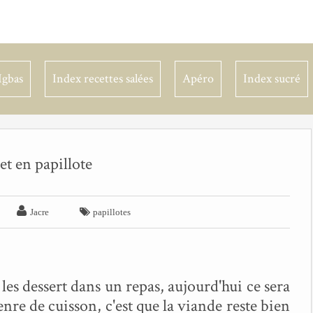
Igbas
Index recettes salées
Apéro
Index sucré
et en papillote


Jacre
papillotes
les dessert dans un repas, aujourd'hui ce sera
enre de cuisson, c'est que la viande reste bien