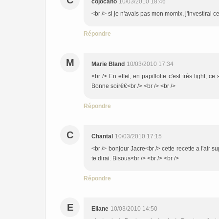
C
cojocano
10/03/2010 18:46
<br /> si je n'avais pas mon momix, j'investirai c
Répondre
M
Marie Bland
10/03/2010 17:34
<br /> En effet, en papillotte c'est très light, 
Bonne soir€€<br /> <br /> <br />
Répondre
C
Chantal
10/03/2010 17:15
<br /> bonjour Jacre<br /> cette recette a l'air s
te dirai. Bisous<br /> <br /> <br />
Répondre
E
Eliane
10/03/2010 14:50