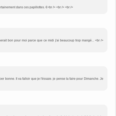
ertainement dans ces papillottes. €<br /> <br /> <br />
ce serait bon pour moi parce que ce midi j'ai beaucoup trop mangé... <br />
uper bonne. Il va falloir que je l'éssaie. je pense la faire pour Dimanche. Je