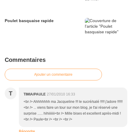
Poulet basquaise rapide
Commentaires
Ajouter un commentaire
T
TIMIA/PAULE
27/01/2010 16:33
<br /> Ahhhhhhh ma Jacqueline !!! le sucré/salé !!!!! j'adore !!!!!!
<br /> ... viens faire un tour sur mon blog, je t'ai réservé une
surprise ...... hihiiiiiii<br /> Mille bises et excellent après-midi !
<br /> Paule<br /> <br /> <br />
Répondre