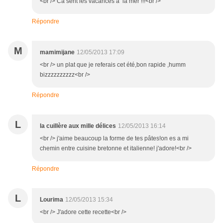
<br /> Ca sent les vacances à la mer !!!<br />
Répondre
M
mamimijane
12/05/2013 17:09
<br /> un plat que je referais cet été,bon rapide ,humm
bizzzzzzzzzz<br />
Répondre
L
la cuillère aux mille délices
12/05/2013 16:14
<br /> j'aime beaucoup la forme de tes pâtes!on es a mi
chemin entre cuisine bretonne et italienne! j'adore!<br />
Répondre
L
Lourima
12/05/2013 15:34
<br /> J'adore cette recette<br />