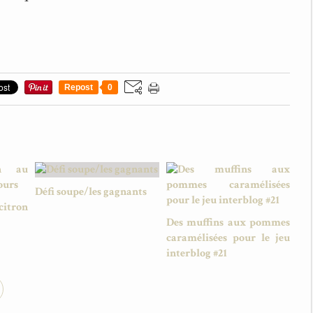
Repost
0
Défi soupe/les gagnants
citron
Des muffins aux pommes
caramélisées pour le jeu
interblog #21