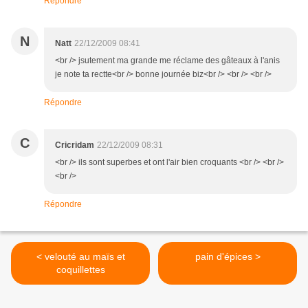
Répondre
N
Natt
22/12/2009 08:41
<br /> jsutement ma grande me réclame des gâteaux à l'anis
je note ta rectte<br /> bonne journée biz<br /> <br /> <br />
Répondre
C
Cricridam
22/12/2009 08:31
<br /> ils sont superbes et ont l'air bien croquants <br /> <br />
<br />
Répondre
< velouté au maïs et
pain d'épices >
coquillettes