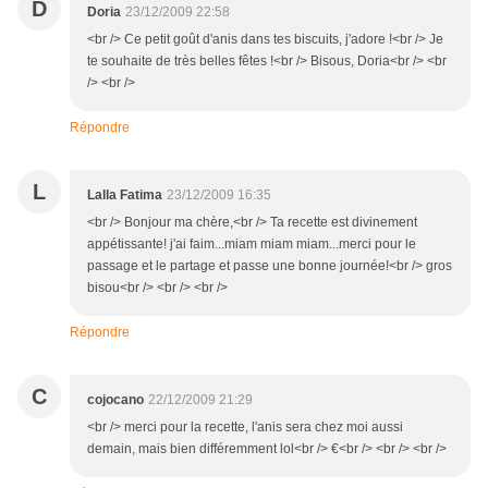
D
Doria
23/12/2009 22:58
<br /> Ce petit goût d'anis dans tes biscuits, j'adore !<br /> Je
te souhaite de très belles fêtes !<br /> Bisous, Doria<br /> <br
/> <br />
Répondre
L
Lalla Fatima
23/12/2009 16:35
<br /> Bonjour ma chère,<br /> Ta recette est divinement
appétissante! j'ai faim...miam miam miam...merci pour le
passage et le partage et passe une bonne journée!<br /> gros
bisou<br /> <br /> <br />
Répondre
C
cojocano
22/12/2009 21:29
<br /> merci pour la recette, l'anis sera chez moi aussi
demain, mais bien différemment lol<br /> €<br /> <br /> <br />