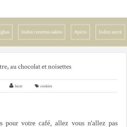
Igbas
Index recettes salées
Apéro
Index sucré
tre, au chocolat et noisettes


Jacre
cookies
 pour votre café, allez vous n'allez pas