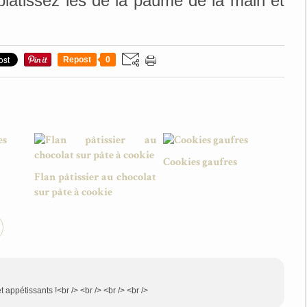
pplatissez les de la paume de la main et
Repost
0
Cookies gaufres
Flan pâtissier au chocolat
sur pâte à cookie
et appétissants !<br /> <br /> <br /> <br />