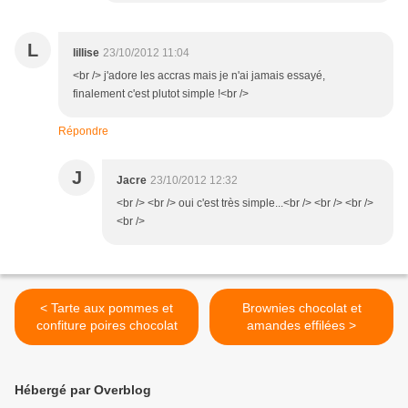
L
lillise
23/10/2012 11:04
<br /> j'adore les accras mais je n'ai jamais essayé,
finalement c'est plutot simple !<br />
Répondre
J
Jacre
23/10/2012 12:32
<br /> <br /> oui c'est très simple...<br /> <br /> <br />
<br />
< Tarte aux pommes et
Brownies chocolat et
confiture poires chocolat
amandes effilées >
Hébergé par Overblog