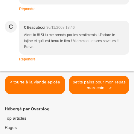
Répondre
C
C&eacute;ci
30/11/2008 18:46
Alors là !!! Si tu me prends par les sentiments !!J'adore le
tajine et qu'il est beau le tien ! Miamm toutes ces saveurs !!!
Bravo !
Répondre
< tourte à la viande épicée
petits pains pour mon repas
marocain... >
Hébergé par Overblog
Top articles
Pages