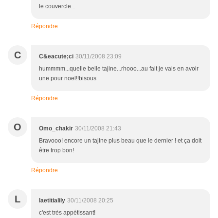
le couvercle...
Répondre
C
C&eacute;ci
30/11/2008 23:09
hummmm...quelle belle tajine...rhooo...au fait je vais en avoir
une pour noel!!bisous
Répondre
O
Omo_chakir
30/11/2008 21:43
Bravooo! encore un tajine plus beau que le dernier ! et ça doit
être trop bon!
Répondre
L
laetitialily
30/11/2008 20:25
c'est très appétissant!