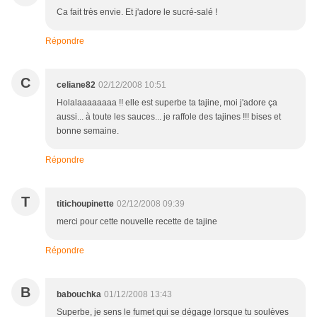
Ca fait très envie. Et j'adore le sucré-salé !
Répondre
C
celiane82
02/12/2008 10:51
Holalaaaaaaaa !! elle est superbe ta tajine, moi j'adore ça
aussi... à toute les sauces... je raffole des tajines !!! bises et
bonne semaine.
Répondre
T
titichoupinette
02/12/2008 09:39
merci pour cette nouvelle recette de tajine
Répondre
B
babouchka
01/12/2008 13:43
Superbe, je sens le fumet qui se dégage lorsque tu soulèves