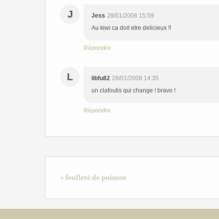
J
Jess
28/01/2008 15:59
Au kiwi ca doit etre delicieux !!
Répondre
L
libfu82
28/01/2008 14:35
un clafoutis qui change ! bravo !
Répondre
« feulleté de poisson