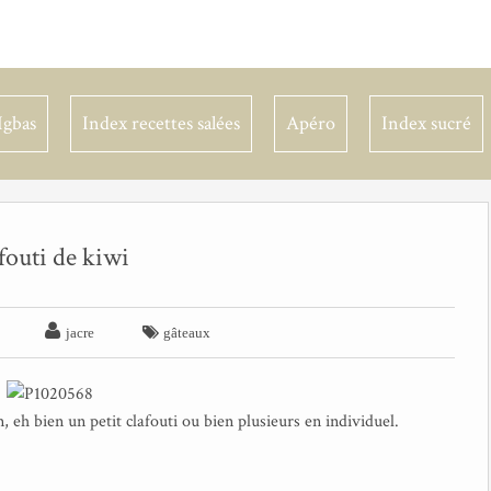
Igbas
Index recettes salées
Apéro
Index sucré
fouti de kiwi


jacre
gâteaux
, eh bien un petit clafouti ou bien plusieurs en individuel.